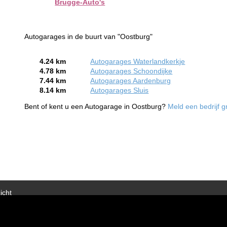
Brugge-Auto's
Autogarages in de buurt van "Oostburg"
4.24 km
Autogarages Waterlandkerkje
4.78 km
Autogarages Schoondijke
7.44 km
Autogarages Aardenburg
8.14 km
Autogarages Sluis
Bent of kent u een Autogarage in Oostburg?
Meld een bedrijf g
icht