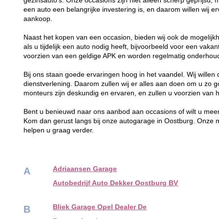
gezinsauto's. Onze occasions zijn niet alleen scherp geprijsd, 
een auto een belangrijke investering is, en daarom willen wij 
aankoop.
Naast het kopen van een occasion, bieden wij ook de mogelijkh
als u tijdelijk een auto nodig heeft, bijvoorbeeld voor een vaka
voorzien van een geldige APK en worden regelmatig onderhoude
Bij ons staan goede ervaringen hoog in het vaandel. Wij wille
dienstverlening. Daarom zullen wij er alles aan doen om u zo g
monteurs zijn deskundig en ervaren, en zullen u voorzien van h
Bent u benieuwd naar ons aanbod aan occasions of wilt u meer
Kom dan gerust langs bij onze autogarage in Oostburg. Onze 
helpen u graag verder.
Adriaansen Garage
A
Autobedrijf Auto Dekker Oostburg BV
Bliek Garage Opel Dealer De
B