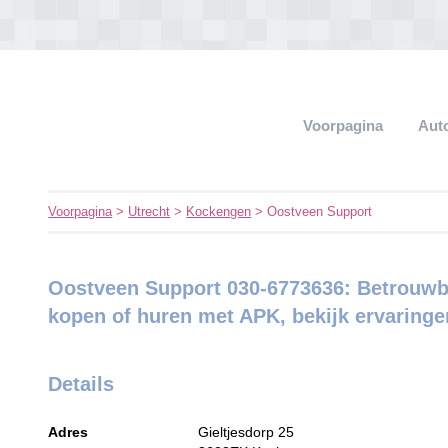
Voorpagina
Aut
Voorpagina
>
Utrecht
>
Kockengen
> Oostveen Support
Oostveen Support 030-6773636: Betrouw
kopen of huren met APK, bekijk ervaringe
Details
Adres
Gieltjesdorp 25