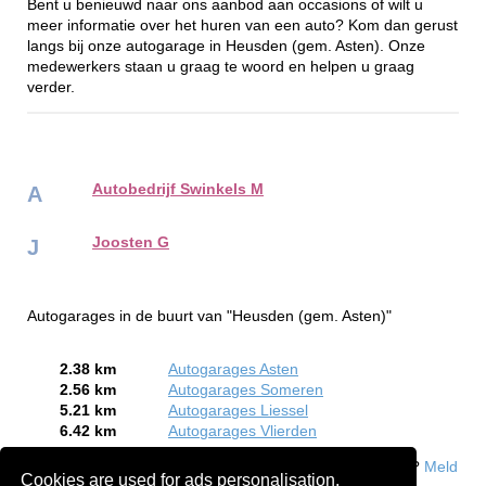
Bent u benieuwd naar ons aanbod aan occasions of wilt u
meer informatie over het huren van een auto? Kom dan gerust
langs bij onze autogarage in Heusden (gem. Asten). Onze
medewerkers staan u graag te woord en helpen u graag
verder.
Autobedrijf Swinkels M
A
Joosten G
J
Autogarages in de buurt van "Heusden (gem. Asten)"
2.38 km
Autogarages Asten
2.56 km
Autogarages Someren
5.21 km
Autogarages Liessel
6.42 km
Autogarages Vlierden
Bent of kent u een Autogarage in Heusden (gem. Asten)?
Meld
Cookies are used for ads personalisation.