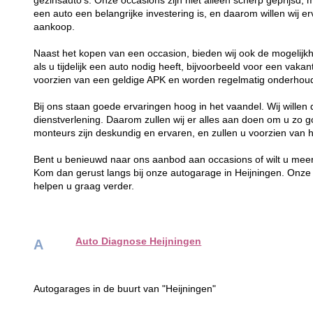
gezinsauto's. Onze occasions zijn niet alleen scherp geprijsd, 
een auto een belangrijke investering is, en daarom willen wij 
aankoop.
Naast het kopen van een occasion, bieden wij ook de mogelijkh
als u tijdelijk een auto nodig heeft, bijvoorbeeld voor een vaka
voorzien van een geldige APK en worden regelmatig onderhoude
Bij ons staan goede ervaringen hoog in het vaandel. Wij wille
dienstverlening. Daarom zullen wij er alles aan doen om u zo g
monteurs zijn deskundig en ervaren, en zullen u voorzien van h
Bent u benieuwd naar ons aanbod aan occasions of wilt u meer
Kom dan gerust langs bij onze autogarage in Heijningen. Onz
helpen u graag verder.
Auto Diagnose Heijningen
A
Autogarages in de buurt van "Heijningen"