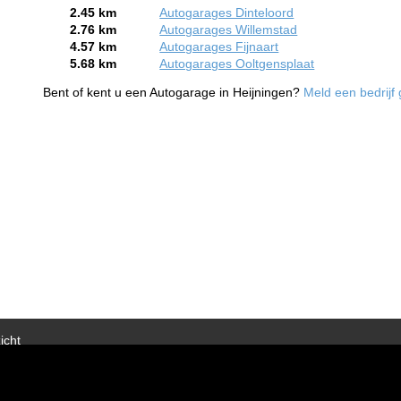
2.45 km
Autogarages Dinteloord
2.76 km
Autogarages Willemstad
4.57 km
Autogarages Fijnaart
5.68 km
Autogarages Ooltgensplaat
Bent of kent u een Autogarage in Heijningen?
Meld een bedrijf 
icht