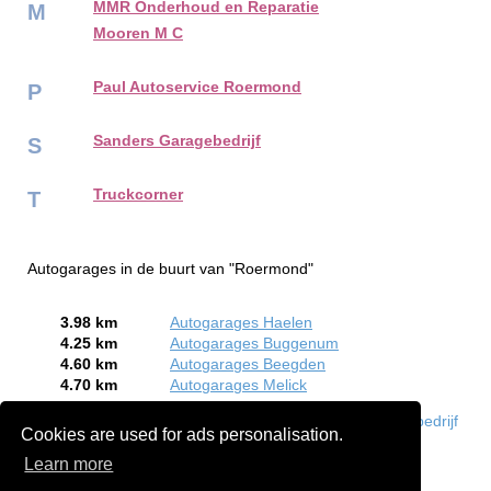
MMR Onderhoud en Reparatie
M
Mooren M C
Paul Autoservice Roermond
P
Sanders Garagebedrijf
S
Truckcorner
T
Autogarages in de buurt van "Roermond"
3.98 km
Autogarages Haelen
4.25 km
Autogarages Buggenum
4.60 km
Autogarages Beegden
4.70 km
Autogarages Melick
Bent of kent u een Autogarage in Roermond?
Meld een bedrijf
Cookies are used for ads personalisation.
gratis aan
Learn more