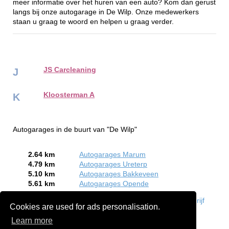
meer informatie over het huren van een auto? Kom dan gerust
langs bij onze autogarage in De Wilp. Onze medewerkers
staan u graag te woord en helpen u graag verder.
JS Carcleaning
J
Kloosterman A
K
Autogarages in de buurt van "De Wilp"
2.64 km
Autogarages Marum
4.79 km
Autogarages Ureterp
5.10 km
Autogarages Bakkeveen
5.61 km
Autogarages Opende
Bent of kent u een Autogarage in De Wilp?
Meld een bedrijf
Cookies are used for ads personalisation.
gratis aan
Learn more